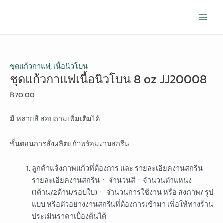
Skip
ชุด
Original
Original
Current
Current
Main
to
แก้ว
price
price
price
price
Men
content
กาแฟ
was:
was:
is:
is:
เนื้อ
฿50.00.
฿69.00.
฿30.00.
฿50.00.
นิ
วโบน
ชุดแก้วกาแฟ
,
เนื้อนิวโบน
ชุดแก้วกาแฟเนื้อนิวโบน 8 oz JJ20008
8
oz
฿
70.00
JJ20008
quantity
มี หลายสี สอบถามเพิ่มเติมได้
ขั้นตอนการสั่งผลิตแก้วพร้อมงานสกรีน
ลูกค้าแจ้งภาพแก้วที่ต้องการ และ รายละเอียคงานสกรีน
รายละเอียคงานสกรีนㆍ จำนวนสีㆍจำนวนตำแหน่ง
(1ด้าน/2ด้าน/รอบใบ)ㆍ จำนวนการใช้งาน หรือ ส่งภาพ/ รูป
แบบ หรือตัวอย่างงานสกรีนที่ต้องการเข้ามา เพื่อให้ทางร้าน
ประเมินราคาเบื้องต้นได้