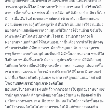
สำคัญกับการตกแต่งมากขึ้น เพื่อสร้างภาพลักษณ์ที่ดีให้กับตัวเอง
จานชามทุกวันนี้จึงเปลี่ยนบทบาทไป จากภาชนะเครื่องใช้บนโต๊ะ
อาหารที่เคยเป็น Function เพื่อการใช้งานที่ดีเพียงอย่างเดียว ก็ต้อง
มีการเพิ่มเติมในส่วนของ Emotional เข้ามาด้วย เพื่อตอบสนอง
ความต้องการของผู้บริโภคยุคใหม่ ที่ไม่ได้เน้นแค่การใช้งานเพียง
อย่างเดียว แต่ยังต้องการความสุนทรีย์ในการใช้งานด้วย ซึ่งไม่ใช่
เฉพาะแต่ผู้บริโภคทั่วไปเท่านั้น โรงแรม ร้านอาหารต่างๆ ก็
พยายามหาเอกลักษณ์ให้กับตนเองมากขึ้น ด้วยการนำดีไซน์ต่างๆ
เข้ามาสร้างสีสันให้กับอาหาร เพื่อสร้างมูลค่าเพิ่ม จากเมนูธรรม
ดาๆ ก็อาจกลายเป็นเมนูพิเศษขึ้นมาได้ ดังนั้นภาชนะจาน ชามที่ใส่
จึงมีบทบาทเพิ่มขึ้นตามไปด้วย จากรูปทรงเรียบง่าย มีให้เลือกอยู่
ไม่กี่แบบ ก็ปรับเปลี่ยนให้มีรูปทรงที่หลากหลายและลูกเล่นมากขึ้น
เช่น จากจานธรรมดาก็อาจมีการปรับแต่งให้มีริ้วลาย มีเทคเจอร์
มากขึ้น เพื่อสอดรับกับรูปแบบของอาหารที่ถูกออกแบบมาอย่างดี
โรงงานผลิตเซรามิกคุณภาพระดับโลก
ย้อนกลับไปก่อนหน้า 34 ปีที่แล้ว หากต้องการใช้ชุดถ้วยจานชามเซ
รามิกคุณภาพดีๆ สักชุดหนึ่งอย่างเนื้อพอร์ซเลน จะต้องสั่งนำเข้า
มาไกลจากต่างประเทศ เนื่องจากเป็นเทคโนโลยีการผลิตขั้นสูง ยัง
ไม่มีโรงงานผลิตใดในไทยสามารถผลิตได้ แต่ด้วยการมองเห็น