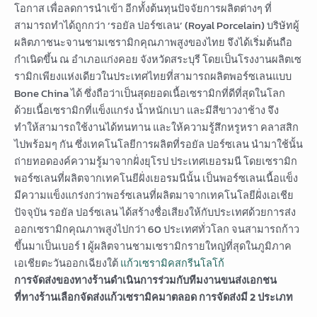
โอกาส เพื่อลดการนำเข้า อีกทั้งต้นทุนปัจจัยการผลิตต่างๆ ที่
สามารถทำได้ถูกกว่า ‘รอยัล ปอร์ซเลน’ (Royal Porcelain) บริษัทผู้
ผลิตภาชนะจานชามเซรามิกคุณภาพสูงของไทย จึงได้เริ่มต้นถือ
กำเนิดขึ้น ณ อำเภอแก่งคอย จังหวัดสระบุรี โดยเป็นโรงงานผลิตเซ
รามิกเพียงแห่งเดียวในประเทศไทยที่สามารถผลิตพอร์ซเลนแบบ
Bone China ได้ ซึ่งถือว่าเป็นสุดยอดเนื้อเซรามิกที่ดีที่สุดในโลก
ด้วยเนื้อเซรามิกที่แข็งแกร่ง น้ำหนักเบา และมีสีขาวงาช้าง จึง
ทำให้สามารถใช้งานได้ทนทาน และให้ความรู้สึกหรูหรา คลาสสิก
ไปพร้อมๆ กัน ซึ่งเทคโนโลยีการผลิตที่รอยัล ปอร์ซเลน นำมาใช้นั้น
ถ่ายทอดองค์ความรู้มาจากฝั่งยุโรป ประเทศเยอรมนี โดยเซรามิก
พอร์ซเลนที่ผลิตจากเทคโนยีฝั่งเยอรมนีนั้น เป็นพอร์ซเลนเนื้อแข็ง
มีความแข็งแกร่งกว่าพอร์ซเลนที่ผลิตมาจากเทคโนโลยีฝั่งเอเชีย
ปัจจุบัน รอยัล ปอร์ซเลน ได้สร้างชื่อเสียงให้กับประเทศด้วยการส่ง
ออกเซรามิกคุณภาพสูงไปกว่า 60 ประเทศทั่วโลก จนสามารถก้าว
ขึ้นมาเป็นเบอร์ 1 ผู้ผลิตจานชามเซรามิกรายใหญ่ที่สุดในภูมิภาค
เอเชียตะวันออกเฉียงใต้
แก้วเซรามิคสกรีนโลโก้
การจัดส่งของทางร้านดำเนินการร่วมกับทีมงานขนส่งเอกชน
ที่ทางร้านเลือกจัดส่งแก้วเซรามิคมาตลอด การจัดส่งมี 2 ประเภท