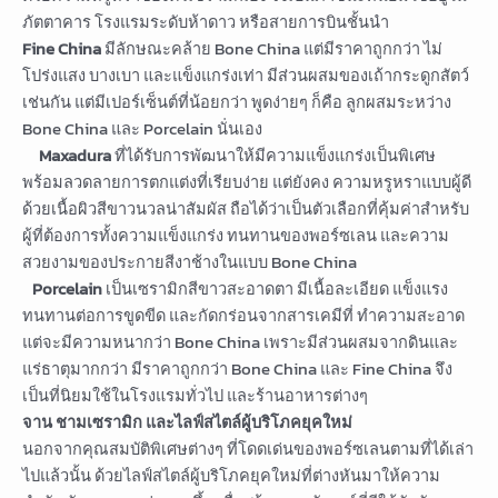
ภัตตาคาร โรงแรมระดับห้าดาว หรือสายการบินชั้นนำ
Fine China
มีลักษณะคล้าย Bone China แต่มีราคาถูกกว่า ไม่
โปร่งแสง บางเบา และแข็งแกร่งเท่า มีส่วนผสมของเถ้ากระดูกสัตว์
เช่นกัน แต่มีเปอร์เซ็นต์ที่น้อยกว่า พูดง่ายๆ ก็คือ ลูกผสมระหว่าง
Bone China และ Porcelain นั่นเอง
Maxadura
ที่ได้รับการพัฒนาให้มีความแข็งแกร่งเป็นพิเศษ
พร้อมลวดลายการตกแต่งที่เรียบง่าย แต่ยังคง ความหรูหราแบบผู้ดี
ด้วยเนื้อผิวสีขาวนวลน่าสัมผัส ถือได้ว่าเป็นตัวเลือกที่คุ้มค่าสำหรับ
ผู้ที่ต้องการทั้งความแข็งแกร่ง ทนทานของพอร์ซเลน และความ
สวยงามของประกายสีงาช้างในแบบ Bone China
Porcelain
เป็นเซรามิกสีขาวสะอาดตา มีเนื้อละเอียด แข็งแรง
ทนทานต่อการขูดขีด และกัดกร่อนจากสารเคมีที่ ทำความสะอาด
แต่จะมีความหนากว่า Bone China เพราะมีส่วนผสมจากดินและ
แร่ธาตุมากกว่า มีราคาถูกกว่า Bone China และ Fine China จึง
เป็นที่นิยมใช้ในโรงแรมทั่วไป และร้านอาหารต่างๆ
จาน ชามเซรามิก และไลฟ์สไตล์ผู้บริโภคยุคใหม่
นอกจากคุณสมบัติพิเศษต่างๆ ที่โดดเด่นของพอร์ซเลนตามที่ได้เล่า
ไปแล้วนั้น ด้วยไลฟ์สไตล์ผู้บริโภคยุคใหม่ที่ต่างหันมาให้ความ