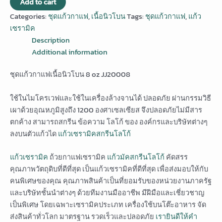
Add to cart
Categories:
ชุดแก้วกาแฟ
,
เนื้อนิวโบน
Tags:
ชุดแก้วกาแฟ
,
แก้ว
เซรามิค
Description
Additional information
ชุดแก้วกาแฟเนื้อนิวโบน 8 oz JJ20008
ใช้ในไมโครเวฟและใช้ในเครื่องล้างจานได้ ปลอดภัย ผ่านกรรมวิธี
เผาด้วยอุณหภูมิสูงถึง 1200 องศาเซลเซียส จึงปลอดภัยไม่มีสาร
ตกค้าง สามารถสกรีน ข้อความ โลโก้ ของ องค์กรและบริษัทต่างๆ
ลงบนตัวแก้วได
แก้วเซรามิคสกรีนโลโก้
แก้วเซรามิค
ถ้วยกาแฟเซรามิค
แก้วมัคสกรีนโลโก้
คัดสรร
คุณภาพวัตถุดิบที่ดีที่สุด เป็นแก้วเซรามิคที่ดีที่สุด เพื่อส่งมอบให้กับ
คนพิเศษของคุณ คุณภาพสินค้าเป็นที่ยอมรับของหน่วยงานภาครัฐ
และบริษัทชั้นนำต่างๆ ด้วยทีมงานมืออาชีพ มีฝีมือและเชี่ยวชาญ
เป็นพิเศษ โดยเฉพาะเซรามิคประเภท เครื่องใช้บนโต๊ะอาหาร จัด
ส่งสินค้าทั่วโลก มาตรฐาน รวดเร็วและปลอดภัย
เรายินดีให้คำ